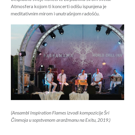
Atmosfera kojom ti koncerti odišu ispunjena je
meditativnim mirom i unutrašnjom radošću.
(Ansambl Inspiration Flames izvodi kompozicije Šri
Činmoja u sopstvenom aranžmanu na Exitu, 2019.)