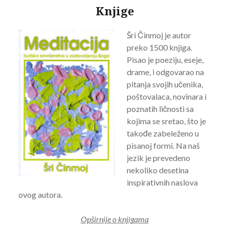
Knjige
Šri Činmoj je autor
preko 1500 knjiga.
Pisao je poeziju, eseje,
drame, i odgovarao na
pitanja svojih učenika,
poštovalaca, novinara i
poznatih ličnosti sa
kojima se sretao, što je
takođe zabeleženo u
pisanoj formi. Na naš
jezik je prevedeno
nekoliko desetina
inspirativnih naslova
ovog autora.
Opširnije o knjigama