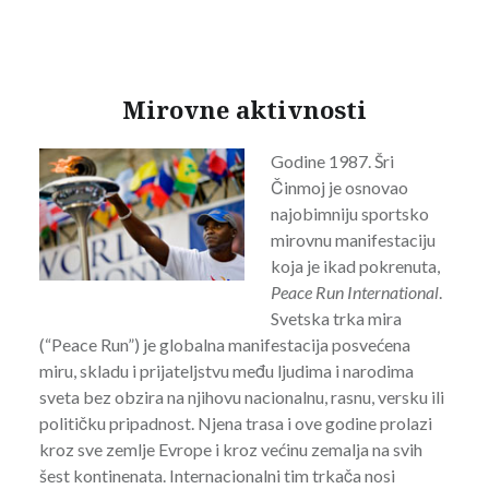
Mirovne aktivnosti
Godine 1987. Šri
Činmoj je osnovao
najobimniju sportsko
mirovnu manifestaciju
koja je ikad pokrenuta,
Peace Run International
.
Svetska trka mira
(“Peace Run”) je globalna manifestacija posvećena
miru, skladu i prijateljstvu među ljudima i narodima
sveta bez obzira na njihovu nacionalnu, rasnu, versku ili
političku pripadnost. Njena trasa i ove godine prolazi
kroz sve zemlje Evrope i kroz većinu zemalja na svih
šest kontinenata. Internacionalni tim trkača nosi