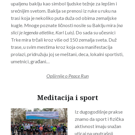
upaljenu baklju kao simbol ljudske težnje za lepšim i
srećnijim svetom. Baklja se prenosi iz ruke u ruku na
trasi koja je nekoliko puta duža od obima zemaljske
kugle. Mnoge poznate ličnosti nosile su Baklju mira
(na
slici je legenda atletike, Karl Luis)
. Do sada su učesnici
Trke mira trčali kroz više od 150 zemalja sveta. Duž
trase, u svim mestima kroz koja ova manifestacija
prolazi, pridružuju joj se meštani, deca, lokalni sportisti,
umetnici, građani…
Opširnije o Peace Run
Meditacija i sport
Iz dugogodišnje prakse
znamo da sport i fizička
aktivnost imaju snažan
uticaj na unutrašnji