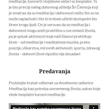
meditacije, koncerti i književne večeri su besplatni. To
je bio princip našeg duhovnog učitelja Šri Činmoja koji
je smatrao da su meditacija i duhovnost nešto što se ne
može naplaćivati i što bi trebalo učiniti dostupnim što
širem krugu ljudi. On je verovao da se meditacija i
duhovnost mogu uneti praktično u sve oblasti života,
pa je spisak aktivnosti koje naši članovi praktikuju
širok – od meditacije i meditativne muzike, preko
poezije, slikarstva, mirovnih aktivnosti, sporta, zdravog
života – duhovni život nipošto nije dosadan!
Predavanja
Poslušajte kratak odlomak sa dvodnevne radionice
Meditacija kao potreba savremenog života, nakon koje
slede besplatni kursevi meditacije.