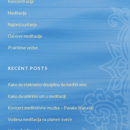
Koncentracija
Meditacija
Najčešća pitanja
Osnove meditacije
Praktične vežbe
RECENT POSTS
Kako da steknemo disciplinu da meditiramo
Kako da umirimo um u meditaciji
Koncert meditativne muzike – Pavaka (Kanada)
Vođena meditacija na plamen sveće