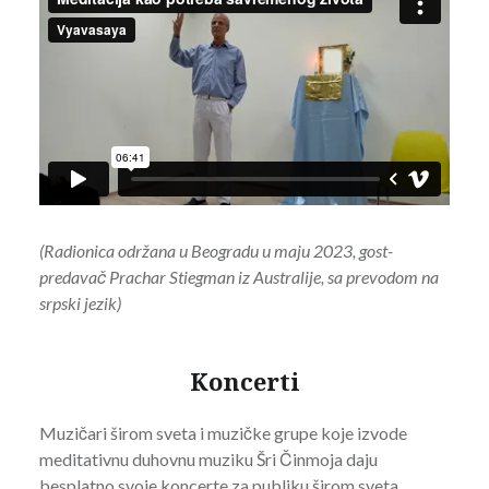
(Radionica održana u Beogradu u maju 2023, gost-
predavač Prachar Stiegman iz Australije, sa prevodom na
srpski jezik)
Koncerti
Muzičari širom sveta i muzičke grupe koje izvode
meditativnu duhovnu muziku Šri Činmoja daju
besplatno svoje koncerte za publiku širom sveta.