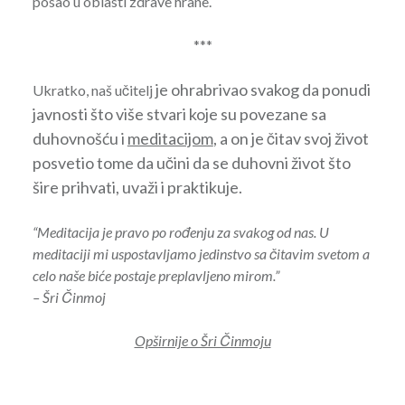
posao u oblasti zdrave hrane.
***
je ohrabrivao svakog da ponudi
Ukratko, naš učitelj
javnosti što više stvari koje su povezane sa
duhovnošću i
meditacijom
, a on je čitav svoj život
posvetio tome da učini da se duhovni život što
šire prihvati, uvaži i praktikuje.
“Meditacija je pravo po rođenju za svakog od nas. U
meditaciji mi uspostavljamo jedinstvo sa čitavim svetom a
celo naše biće postaje preplavljeno mirom.”
– Šri Činmoj
Opširnije o Šri Činmoju