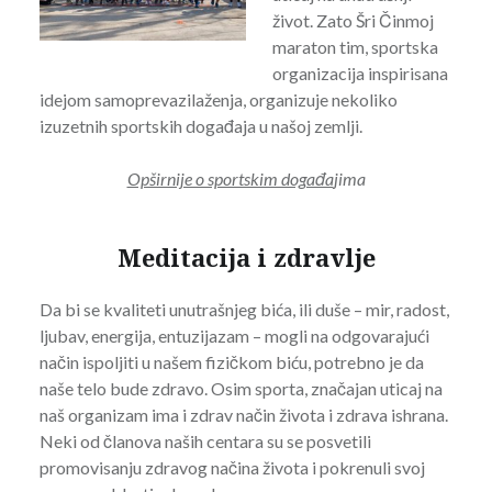
život. Zato Šri Činmoj
maraton tim, sportska
organizacija inspirisana
idejom samoprevazilaženja, organizuje nekoliko
izuzetnih sportskih događaja u našoj zemlji.
Opširnije o sportskim događa
jima
Meditacija i zdravlje
Da bi se kvaliteti unutrašnjeg bića, ili duše – mir, radost,
ljubav, energija, entuzijazam – mogli na odgovarajući
način ispoljiti u našem fizičkom biću, potrebno je da
naše telo bude zdravo. Osim sporta, značajan uticaj na
naš organizam ima i zdrav način života i zdrava ishrana.
Neki od članova naših centara su se posvetili
promovisanju zdravog načina života i pokrenuli svoj