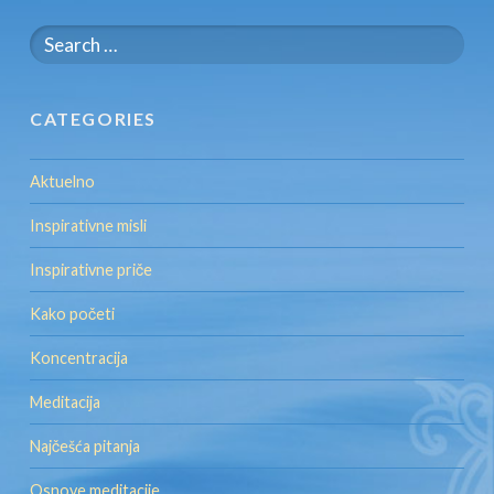
Search
for:
CATEGORIES
Aktuelno
Inspirativne misli
Inspirativne priče
Kako početi
Koncentracija
Meditacija
Najčešća pitanja
Osnove meditacije