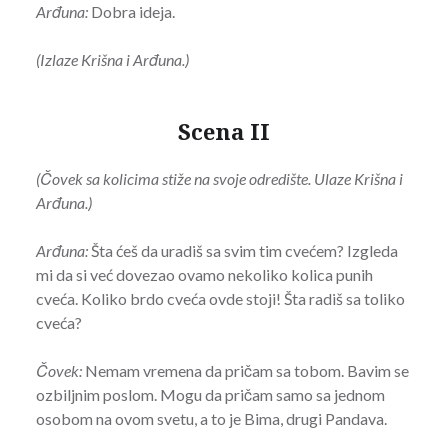
Arđuna:
Dobra ideja.
(Izlaze Krišna i Arđuna.)
Scena II
(Čovek sa kolicima stiže na svoje odredište. Ulaze Krišna i
Arđuna.)
Arđuna:
Šta ćeš da uradiš sa svim tim cvećem? Izgleda
mi da si već dovezao ovamo nekoliko kolica punih
cveća. Koliko brdo cveća ovde stoji! Šta radiš sa toliko
cveća?
Čovek:
Nemam vremena da pričam sa tobom. Bavim se
ozbiljnim poslom. Mogu da pričam samo sa jednom
osobom na ovom svetu, a to je Bima, drugi Pandava.