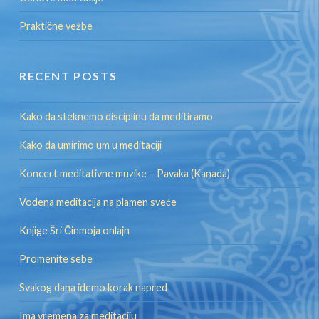
Praktične vežbe
RECENT POSTS
Kako da steknemo disciplinu da meditiramo
Kako da umirimo um u meditaciji
Koncert meditativne muzike – Pavaka (Kanada)
Vođena meditacija na plamen sveće
Knjige Šri Činmoja onlajn
Promenite sebe
Svakog dana idemo korak napred
Ima vremena za meditaciju