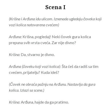
Scena I
(Krišna i Arđuna idu ulicom. Iznenada ugledaju čoveka koji
vozi kolica natovarena cvećem)
Arđuna:
Krišna, pogledaj! Neki čovek gura kolica
prepuna svih vrsta cveća. Zar nije divno?
Krišna:
Da, stvarno je divno.
Arđuna
(čoveku koji vozi kolica)
: Šta ćeš da radiš sa tim
cvećem, prijatelju? Kuda ideš?
(Čovek ne obraća pažnju na Arđunu. Nastavlja da gura
kolica. Izlazi sa scene.)
Krišna:
Arđuna, hajde da ga pratimo.