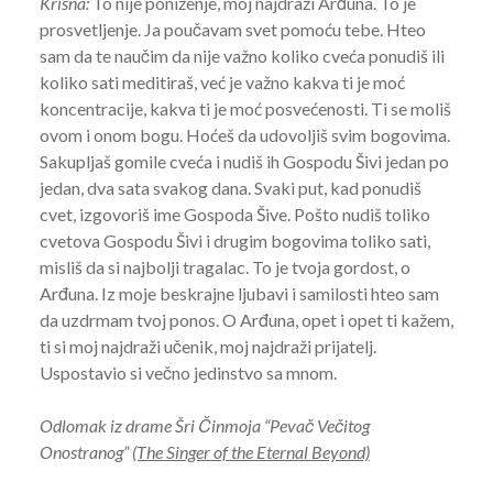
Krišna:
To nije poniženje, moj najdraži Arđuna. To je
prosvetljenje. Ja poučavam svet pomoću tebe. Hteo
sam da te naučim da nije važno koliko cveća ponudiš ili
koliko sati meditiraš, već je važno kakva ti je moć
koncentracije, kakva ti je moć posvećenosti. Ti se moliš
ovom i onom bogu. Hoćeš da udovoljiš svim bogovima.
Sakupljaš gomile cveća i nudiš ih Gospodu Šivi jedan po
jedan, dva sata svakog dana. Svaki put, kad ponudiš
cvet, izgovoriš ime Gospoda Šive. Pošto nudiš toliko
cvetova Gospodu Šivi i drugim bogovima toliko sati,
misliš da si najbolji tragalac. To je tvoja gordost, o
Arđuna. Iz moje beskrajne ljubavi i samilosti hteo sam
da uzdrmam tvoj ponos. O Arđuna, opet i opet ti kažem,
ti si moj najdraži učenik, moj najdraži prijatelj.
Uspostavio si večno jedinstvo sa mnom.
Odlomak iz drame Šri Činmoja “Pevač Večitog
Onostranog”
(The Singer of the Eternal Beyond)