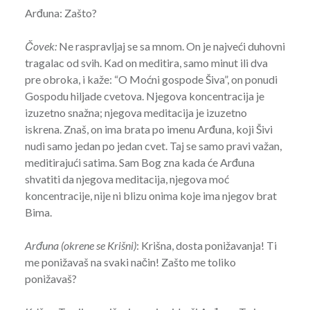
Arđuna: Zašto?
Čovek:
Ne raspravljaj se sa mnom. On je najveći duhovni
tragalac od svih. Kad on meditira, samo minut ili dva
pre obroka, i kaže: “O Moćni gospode Šiva”, on ponudi
Gospodu hiljade cvetova. Njegova koncentracija je
izuzetno snažna; njegova meditacija je izuzetno
iskrena. Znaš, on ima brata po imenu Arđuna, koji Šivi
nudi samo jedan po jedan cvet. Taj se samo pravi važan,
meditirajući satima. Sam Bog zna kada će Arđuna
shvatiti da njegova meditacija, njegova moć
koncentracije, nije ni blizu onima koje ima njegov brat
Bima.
Arđuna (okrene se Krišni)
: Krišna, dosta ponižavanja! Ti
me ponižavaš na svaki način! Zašto me toliko
ponižavaš?