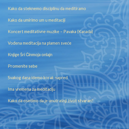
Kako da steknemo disciplinu da meditiramo
Kako da umirimo um u meditaciji
Koncert meditativne muzike – Pavaka (Kanada)
Vođena meditacija na plamen sveće
Knjige Šri Činmoja onlajn
Promenite sebe
Svakog dana idemo korak napred
Ima vremena za meditaciju
Kako da osetimo da je unutrašnji život stvaran?