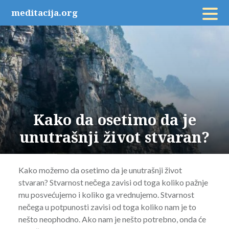
Skip
meditacija.org
to
content
Kako da osetimo da je
unutrašnji život stvaran?
Kako možemo da osetimo da je unutrašnji život
stvaran? Stvarnost nečega zavisi od toga koliko pažnje
mu posvećujemo i koliko ga vrednujemo. Stvarnost
nečega u potpunosti zavisi od toga koliko nam je to
nešto neophodno. Ako nam je nešto potrebno, onda će