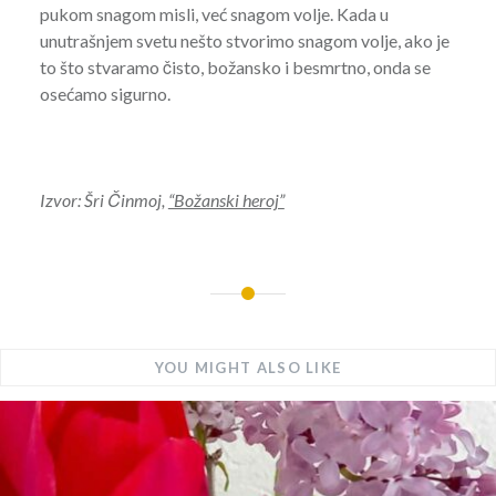
pukom snagom misli, već snagom volje. Kada u
unutrašnjem svetu nešto stvorimo snagom volje, ako je
to što stvaramo čisto, božansko i besmrtno, onda se
osećamo sigurno.
Izvor: Šri Činmoj,
“Božanski heroj”
YOU MIGHT ALSO LIKE