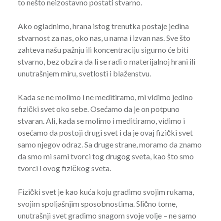
to nešto neizostavno postati stvarno.
Ako ogladnimo, hrana istog trenutka postaje jedina
stvarnost za nas, oko nas, u nama i izvan nas. Sve što
zahteva našu pažnju ili koncentraciju sigurno će biti
stvarno, bez obzira da li se radi o materijalnoj hrani ili
unutrašnjem miru, svetlosti i blaženstvu.
Kada se ne molimo i ne meditiramo, mi vidimo jedino
fizički svet oko sebe. Osećamo da je on potpuno
stvaran. Ali, kada se molimo i meditiramo, vidimo i
osećamo da postoji drugi svet i da je ovaj fizički svet
samo njegov odraz. Sa druge strane, moramo da znamo
da smo mi sami tvorci tog drugog sveta, kao što smo
tvorci i ovog fizičkog sveta.
Fizički svet je kao kuća koju gradimo svojim rukama,
svojim spoljašnjim sposobnostima. Slično tome,
unutrašnji svet gradimo snagom svoje volje – ne samo