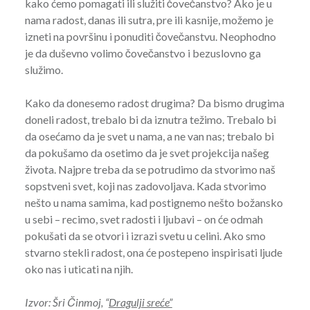
kako ćemo pomagati ili služiti čovečanstvo? Ako je u
nama radost, danas ili sutra, pre ili kasnije, možemo je
izneti na površinu i ponuditi čovečanstvu. Neophodno
je da duševno volimo čovečanstvo i bezuslovno ga
služimo.
Kako da donesemo radost drugima? Da bismo drugima
doneli radost, trebalo bi da iznutra težimo. Trebalo bi
da osećamo da je svet u nama, a ne van nas; trebalo bi
da pokušamo da osetimo da je svet projekcija našeg
života. Najpre treba da se potrudimo da stvorimo naš
sopstveni svet, koji nas zadovoljava. Kada stvorimo
nešto u nama samima, kad postignemo nešto božansko
u sebi – recimo, svet radosti i ljubavi – on će odmah
pokušati da se otvori i izrazi svetu u celini. Ako smo
stvarno stekli radost, ona će postepeno inspirisati ljude
oko nas i uticati na njih.
Izvor: Šri Činmoj, “
Dragulji sreće”