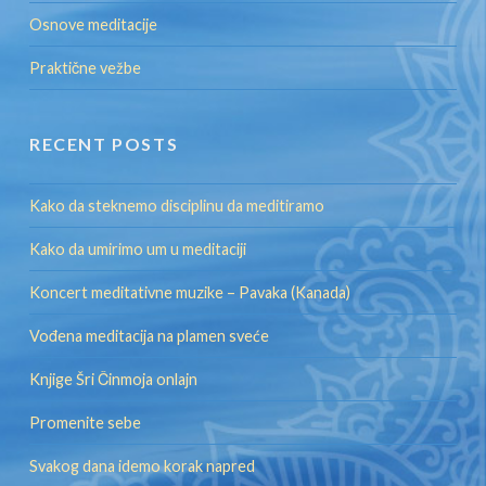
Osnove meditacije
Praktične vežbe
RECENT POSTS
Kako da steknemo disciplinu da meditiramo
Kako da umirimo um u meditaciji
Koncert meditativne muzike – Pavaka (Kanada)
Vođena meditacija na plamen sveće
Knjige Šri Činmoja onlajn
Promenite sebe
Svakog dana idemo korak napred