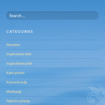
Search
for:
CATEGORIES
Aktuelno
Inspirativne misli
Inspirativne priče
Kako početi
Koncentracija
Meditacija
Najčešća pitanja