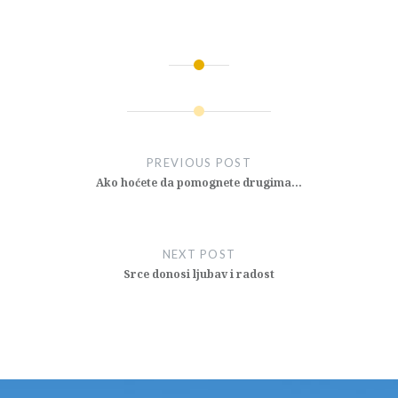
Post
navigation
PREVIOUS POST
Ako hoćete da pomognete drugima…
NEXT POST
Srce donosi ljubav i radost