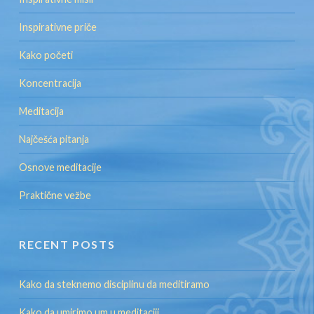
Inspirativne priče
Kako početi
Koncentracija
Meditacija
Najčešća pitanja
Osnove meditacije
Praktične vežbe
RECENT POSTS
Kako da steknemo disciplinu da meditiramo
Kako da umirimo um u meditaciji