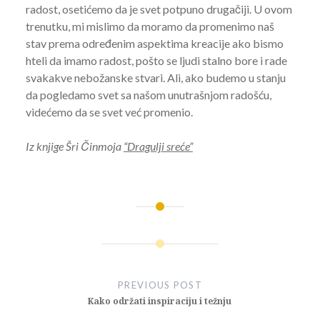
radost, osetićemo da je svet potpuno drugačiji. U ovom
trenutku, mi mislimo da moramo da promenimo naš
stav prema određenim aspektima kreacije ako bismo
hteli da imamo radost, pošto se ljudi stalno bore i rade
svakakve nebožanske stvari. Ali, ako budemo u stanju
da pogledamo svet sa našom unutrašnjom radošću,
videćemo da se svet već promenio.
Iz knjige Šri Činmoja
“Dragulji sreće”
Post
navigation
PREVIOUS POST
Kako održati inspiraciju i težnju