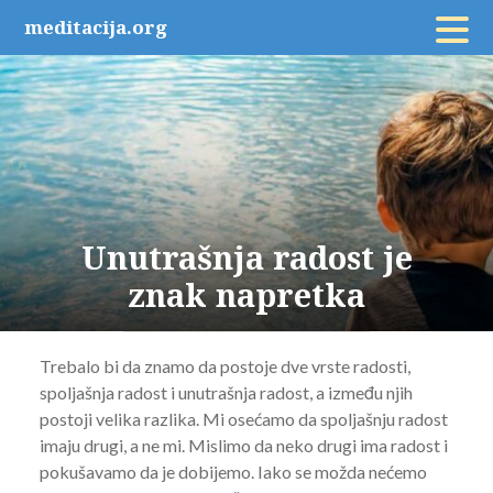
Skip
meditacija.org
to
content
Unutrašnja radost je
znak napretka
Trebalo bi da znamo da postoje dve vrste radosti,
spoljašnja radost i unutrašnja radost, a između njih
postoji velika razlika. Mi osećamo da spoljašnju radost
imaju drugi, a ne mi. Mislimo da neko drugi ima radost i
pokušavamo da je dobijemo. Iako se možda nećemo