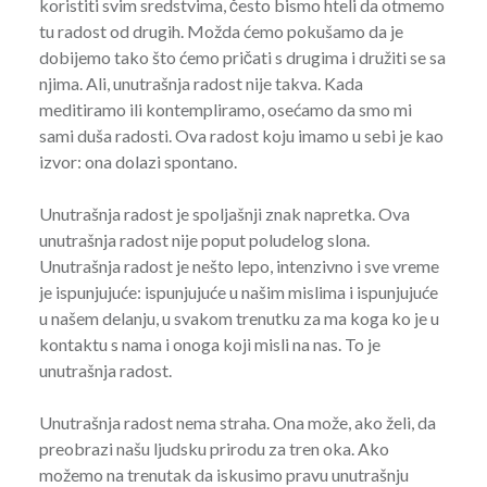
koristiti svim sredstvima, često bismo hteli da otmemo
tu radost od drugih. Možda ćemo pokušamo da je
dobijemo tako što ćemo pričati s drugima i družiti se sa
njima. Ali, unutrašnja radost nije takva. Kada
meditiramo ili kontempliramo, osećamo da smo mi
sami duša radosti. Ova radost koju imamo u sebi je kao
izvor: ona dolazi spontano.
Unutrašnja radost je spoljašnji znak napretka. Ova
unutrašnja radost nije poput poludelog slona.
Unutrašnja radost je nešto lepo, intenzivno i sve vreme
je ispunjujuće: ispunjujuće u našim mislima i ispunjujuće
u našem delanju, u svakom trenutku za ma koga ko je u
kontaktu s nama i onoga koji misli na nas. To je
unutrašnja radost.
Unutrašnja radost nema straha. Ona može, ako želi, da
preobrazi našu ljudsku prirodu za tren oka. Ako
možemo na trenutak da iskusimo pravu unutrašnju