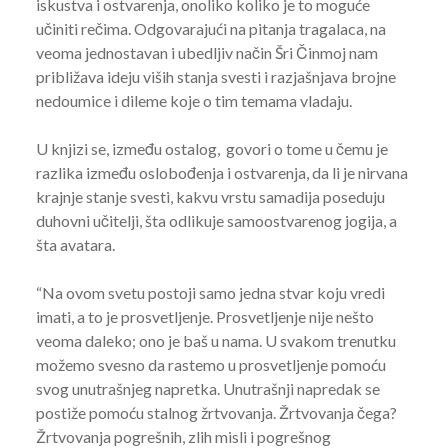
iskustva i ostvarenja, onoliko koliko je to moguće
učiniti rečima. Odgovarajući na pitanja tragalaca, na
veoma jednostavan i ubedljiv način Šri Činmoj nam
približava ideju viših stanja svesti i razjašnjava brojne
nedoumice i dileme koje o tim temama vladaju.
U knjizi se, između ostalog, govori o tome u čemu je
razlika između oslobođenja i ostvarenja, da li je nirvana
krajnje stanje svesti, kakvu vrstu samadija poseduju
duhovni učitelji, šta odlikuje samoostvarenog jogija, a
šta avatara.
“Na ovom svetu postoji samo jedna stvar koju vredi
imati, a to je prosvetljenje. Prosvetljenje nije nešto
veoma daleko; ono je baš u nama. U svakom trenutku
možemo svesno da rastemo u prosvetljenje pomoću
svog unutrašnjeg napretka. Unutrašnji napredak se
postiže pomoću stalnog žrtvovanja. Žrtvovanja čega?
Žrtvovanja pogrešnih, zlih misli i pogrešnog