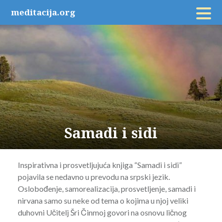
Skip
meditacija.org
to
content
Samadi i sidi
Inspirativna i prosvetljujuća knjiga “Samadi i sidi”
pojavila se nedavno u prevodu na srpski jezik.
Oslobođenje, samorealizacija, prosvetljenje, samadi i
nirvana samo su neke od tema o kojima u njoj veliki
duhovni Učitelj Šri Činmoj govori na osnovu ličnog