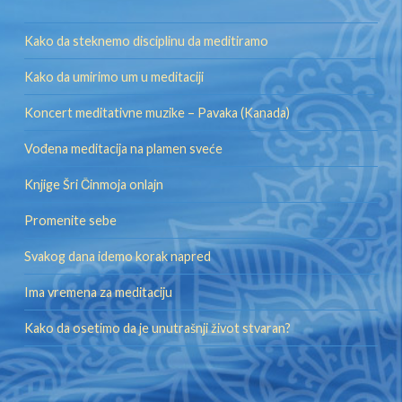
Kako da steknemo disciplinu da meditiramo
Kako da umirimo um u meditaciji
Koncert meditativne muzike – Pavaka (Kanada)
Vođena meditacija na plamen sveće
Knjige Šri Činmoja onlajn
Promenite sebe
Svakog dana idemo korak napred
Ima vremena za meditaciju
Kako da osetimo da je unutrašnji život stvaran?