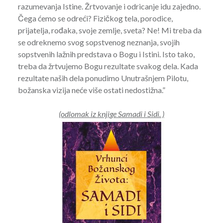
razumevanja Istine. Žrtvovanje i odricanje idu zajedno.
Čega ćemo se odreći? Fizičkog tela, porodice,
prijatelja, rođaka, svoje zemlje, sveta? Ne! Mi treba da
se odreknemo svog sopstvenog neznanja, svojih
sopstvenih lažnih predstava o Bogu i Istini. Isto tako,
treba da žrtvujemo Bogu rezultate svakog dela. Kada
rezultate naših dela ponudimo Unutrašnjem Pilotu,
božanska vizija neće više ostati nedostižna.”
(odlomak iz knjige Samadi i Sidi. )