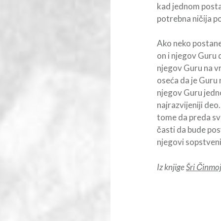
kad jednom posta
potrebna ničija 
Ako neko postane 
on i njegov Guru 
njegov Guru na vr
oseća da je Guru 
njegov Guru jedno
najrazvijeniji deo
tome da preda svo
časti da bude posv
njegovi sopstveni
Iz knjige
Šri Činmo