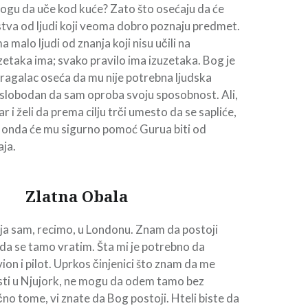
ogu da uče kod kuće? Zato što osećaju da će
tva od ljudi koji veoma dobro poznaju predmet.
a malo ljudi od znanja koji nisu učili na
uzetaka ima; svako pravilo ima izuzetaka. Bog je
tragalac oseća da mu nije potrebna ljudska
 slobodan da sam oproba svoju sposobnost. Ali,
 i želi da prema cilju trči umesto da se sapliće,
, onda će mu sigurno pomoć Gurua biti od
ja.
Zlatna Obala
ja sam, recimo, u Londonu. Znam da postoji
h da se tamo vratim. Šta mi je potrebno da
on i pilot. Uprkos činjenici što znam da me
ti u Njujork, ne mogu da odem tamo bez
čno tome, vi znate da Bog postoji. Hteli biste da