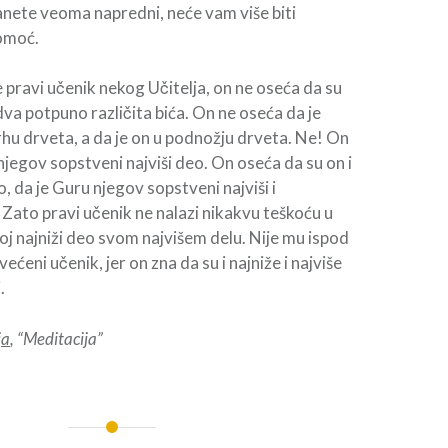
nete veoma napredni, neće vam više biti
pomoć.
pravi učenik nekog Učitelja, on ne oseća da su
dva potpuno različita bića. On ne oseća da je
hu drveta, a da je on u podnožju drveta. Ne! On
njegov sopstveni najviši deo. On oseća da su on i
, da je Guru njegov sopstveni najviši i
. Zato pravi učenik ne nalazi nikakvu teškoću u
j najniži deo svom najvišem delu. Nije mu ispod
ećeni učenik, jer on zna da su i najniže i najviše
.
ja
, “Meditacija”