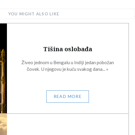
YOU MIGHT ALSO LIKE
Tišina oslobađa
Živeo jednom u Bengalu u Indiji jedan pobožan
čovek. U njegovu je kuću svakog dana... »
READ MORE