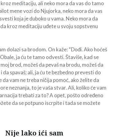
kroz meditaciju, ali neko mora da vas do tamo
ilot mene vozi do Njujorka, neko mora da vas
svesti koja je duboko u vama. Neko mora da
da kroz meditaciju uđete u svoju sopstvenu
am dolazi sa brodom. On kaže: “Dođi. Ako hoćeš
Obale, ja ću te tamo odvesti. Štaviše, kad se
 moj brod, možeš da pevaš na brodu, možeš da
i da spavaš; ali, ja ću te bezbedno prevesti do
e da vam ne treba ničija pomoć, ako želite da
re neznanja, to je vaša stvar. Ali, koliko će vam
karnacija trebati za to? A opet, pošto određeno
žete da se potpuno iscrpite i tada se možete
Nije lako ići sam