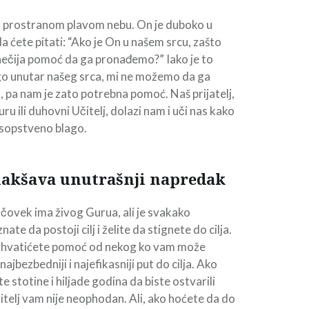
na prostranom plavom nebu. On je duboko u
 ćete pitati: “Ako je On u našem srcu, zašto
nečija pomoć da ga pronađemo?” Iako je to
go unutar našeg srca, mi ne možemo da ga
o, pa nam je zato potrebna pomoć. Naš prijatelj,
u ili duhovni Učitelj, dolazi nam i uči nas kako
sopstveno blago.
olakšava unutrašnji napredak
čovek ima živog Gurua, ali je svakako
nate da postoji cilj i želite da stignete do cilja.
rihvatićete pomoć od nekog ko vam može
najbezbedniji i najefikasniji put do cilja. Ako
e stotine i hiljade godina da biste ostvarili
telj vam nije neophodan. Ali, ako hoćete da do