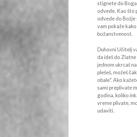
stignete do Boga 
odvede. Kao što p
odvede do Božje 
vam pokaže kako 
božanstvenost.
Duhovni Učitelj v
da ideš do Zlatne 
jednom ukrcaš na
plešeš, možeš čak 
obale”. Ako kažet
sami preplivate mo
godina, koliko in
vreme plivate, mo
udaviti.