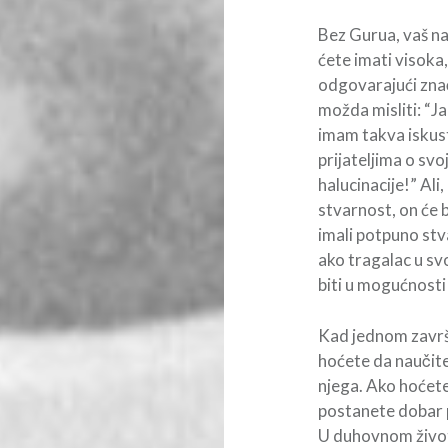
Bez Gurua, vaš n
ćete imati visoka,
odgovarajući znač
možda misliti: “
imam takva iskust
prijateljima o svo
halucinacije!” Ali
stvarnost, on će b
imali potpuno stva
ako tragalac u svo
biti u mogućnosti 
Kad jednom završi
hoćete da naučite
njega. Ako hoćete
postanete dobar pe
U duhovnom životu