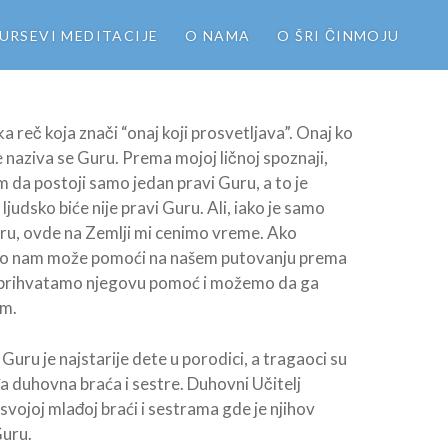
URSEVI MEDITACIJE
O NAMA
O ŠRI ČINMOJU
a reč koja znači “onaj koji prosvetljava”. Onaj ko
e naziva se Guru. Prema mojoj ličnoj spoznaji,
m da postoji samo jedan pravi Guru, a to je
 ljudsko biće nije pravi Guru. Ali, iako je samo
uru, ovde na Zemlji mi cenimo vreme. Ako
o nam može pomoći na našem putovanju prema
i prihvatamo njegovu pomoć i možemo da ga
m.
i Guru je najstarije dete u porodici, a tragaoci su
 duhovna braća i sestre. Duhovni Učitelj
svojoj mlađoj braći i sestrama gde je njihov
Guru.