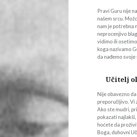
Pravi Guru nije 
našem srcu. Možda
nam je potrebna 
neprocenjivo bla
vidimo ili osetim
koga nazivamo Gur
da nađemo svoje 
Učitelj 
Nije obavezno da 
preporučljivo. Vi z
Ako ste mudri, p
pokazati najlakši, 
hoćete da proživit
Boga, duhovni Uči