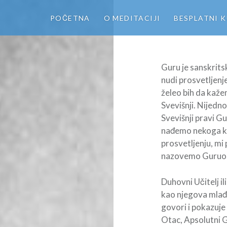
POČETNA
O MEDITACIJI
BESPLATNI K
Guru je sanskritsk
nudi prosvetljenj
želeo bih da kaže
Svevišnji. Nijedno
Svevišnji pravi G
nađemo nekoga k
prosvetljenju, m
nazovemo Guruo
Duhovni Učitelj il
kao njegova mlađa
govori i pokazuje 
Otac, Apsolutni 