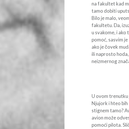
na fakultet kad m
tamo dobiti uputs
Bilo je malo, veom
fakultetu. Da, iz
u svakome, i ako 
pomoć, sasvim je
ako je čovek mudar
ili naprosto hoda
neizmernog znača
U ovom trenutku 
Njujork i hteo bi
stignem tamo? Avi
avion može odves
pomoći pilota. Sli