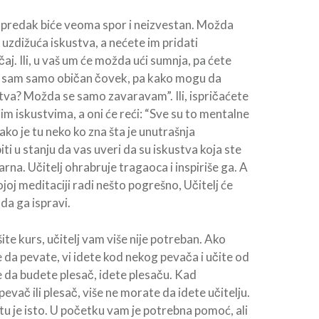
apredak biće veoma spor i neizvestan. Možda
 uzdižuća iskustva, a nećete im pridati
aj. Ili, u vaš um će možda ući sumnja, pa ćete
Ja sam samo običan čovek, pa kako mogu da
va? Možda se samo zavaravam”. Ili, ispričaćete
jim iskustvima, a oni će reći: “Sve su to mentalne
, ako je tu neko ko zna šta je unutrašnja
iti u stanju da vas uveri da su iskustva koja ste
rna. Učitelj ohrabruje tragaoca i inspiriše ga. A
joj meditaciji radi nešto pogrešno, Učitelj će
da ga ispravi.
te kurs, učitelj vam više nije potreban. Ako
 da pevate, vi idete kod nekog pevača i učite od
 da budete plesač, idete plesaču. Kad
vač ili plesač, više ne morate da idete učitelju.
 je isto. U početku vam je potrebna pomoć, ali