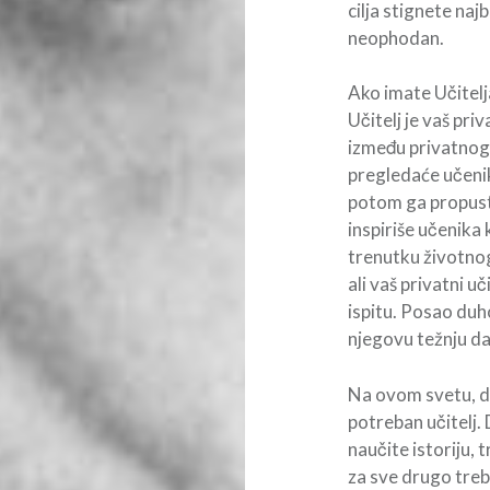
cilja stignete na
neophodan.
Ako imate Učitelj
Učitelj je vaš pri
između privatnog u
pregledaće učenik
potom ga propustiti
inspiriše učenika
trenutku životnog
ali vaš privatni u
ispitu. Posao duho
njegovu težnju da
Na ovom svetu, da
potreban učitelj.
naučite istoriju, 
za sve drugo treba