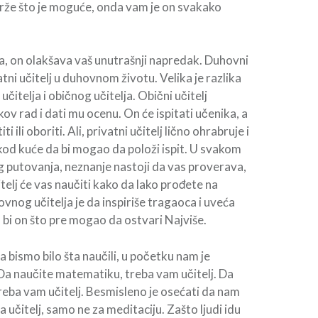
jbrže što je moguće, onda vam je on svakako
a, on olakšava vaš unutrašnji napredak. Duhovni
vatni učitelj u duhovnom životu. Velika je razlika
čitelja i običnog učitelja. Obični učitelj
ov rad i dati mu ocenu. On će ispitati učenika, a
 ili oboriti. Ali, privatni učitelj lično ohrabruje i
 kod kuće da bi mogao da položi ispit. U svakom
 putovanja, neznanje nastoji da vas proverava,
čitelj će vas naučiti kako da lako prođete na
vnog učitelja je da inspiriše tragaoca i uveća
 bi on što pre mogao da ostvari Najviše.
 bismo bilo šta naučili, u početku nam je
 Da naučite matematiku, treba vam učitelj. Da
treba vam učitelj. Besmisleno je osećati da nam
 učitelj, samo ne za meditaciju. Zašto ljudi idu