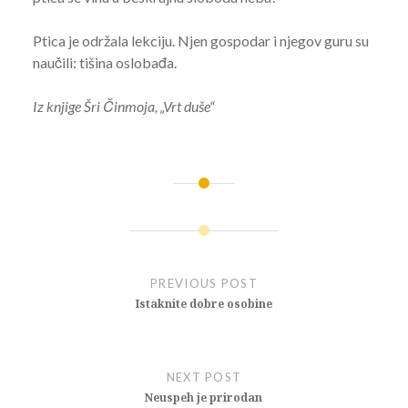
Ptica je održala lekciju. Njen gospodar i njegov guru su
naučili: tišina oslobađa.
Iz knjige Šri Činmoja, „Vrt duše“
Post
navigation
PREVIOUS POST
Istaknite dobre osobine
NEXT POST
Neuspeh je prirodan