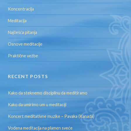
Koncentracija
Meditacija
Najčešća pitanja
Osnove meditacije
Praktične vežbe
RECENT POSTS
Kako da steknemo disciplinu da meditiramo
Kako da umirimo um u meditaciji
Koncert meditativne muzike – Pavaka (Kanada)
Vođena meditacija na plamen sveće