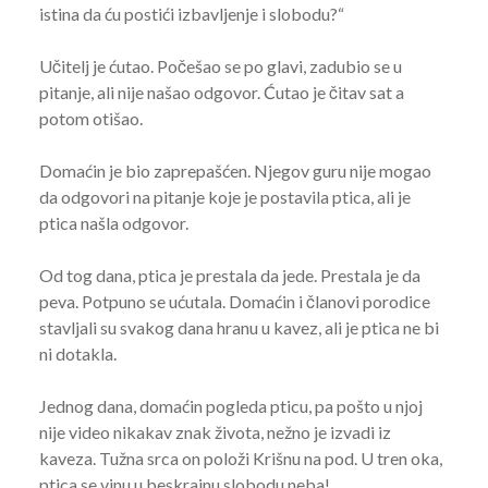
istina da ću postići izbavljenje i slobodu?“
Učitelj je ćutao. Počešao se po glavi, zadubio se u
pitanje, ali nije našao odgovor. Ćutao je čitav sat a
potom otišao.
Domaćin je bio zaprepašćen. Njegov guru nije mogao
da odgovori na pitanje koje je postavila ptica, ali je
ptica našla odgovor.
Od tog dana, ptica je prestala da jede. Prestala je da
peva. Potpuno se ućutala. Domaćin i članovi porodice
stavljali su svakog dana hranu u kavez, ali je ptica ne bi
ni dotakla.
Jednog dana, domaćin pogleda pticu, pa pošto u njoj
nije video nikakav znak života, nežno je izvadi iz
kaveza. Tužna srca on položi Krišnu na pod. U tren oka,
ptica se vinu u beskrajnu slobodu neba!