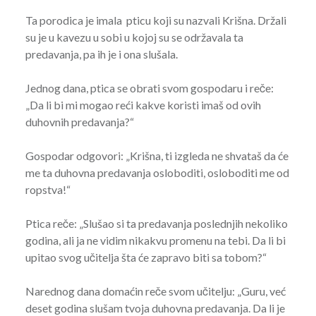
Ta porodica je imala pticu koji su nazvali Krišna. Držali
su je u kavezu u sobi u kojoj su se održavala ta
predavanja, pa ih je i ona slušala.
Jednog dana, ptica se obrati svom gospodaru i reče:
„Da li bi mi mogao reći kakve koristi imaš od ovih
duhovnih predavanja?“
Gospodar odgovori: „Krišna, ti izgleda ne shvataš da će
me ta duhovna predavanja osloboditi, osloboditi me od
ropstva!“
Ptica reče: „Slušao si ta predavanja poslednjih nekoliko
godina, ali ja ne vidim nikakvu promenu na tebi. Da li bi
upitao svog učitelja šta će zapravo biti sa tobom?“
Narednog dana domaćin reče svom učitelju: „Guru, već
deset godina slušam tvoja duhovna predavanja. Da li je